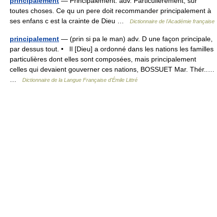
principalement
— Principalement. adv. Particulierement, sur
toutes choses. Ce qu un pere doit recommander principalement à
ses enfans c est la crainte de Dieu …
Dictionnaire de l'Académie française
principalement
— (prin si pa le man) adv. D une façon principale,
par dessus tout. • Il [Dieu] a ordonné dans les nations les familles
particulières dont elles sont composées, mais principalement
celles qui devaient gouverner ces nations, BOSSUET Mar. Thér..…
…
Dictionnaire de la Langue Française d'Émile Littré