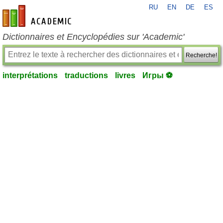
RU
EN
DE
ES
fr-academic.com
Dictionnaires et Encyclopédies sur 'Academic'
Recherche!
interprétations
traductions
livres
Игры ⚽