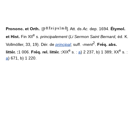
Prononc. et Orth. :
[
]. Att. ds
Ac.
dep. 1694.
Étymol.
e
et Hist.
Fin XII
s.
principalement
(
Li Sermon Saint Bernard,
éd. K.
2
Vollmöller, 33, 19). Dér. de
principal
; suff.
-ment
.
Fréq. abs.
e
e
littér. :
1 006.
Fréq. rel. littér. :
XIX
s. :
a
) 2 237, b) 1 389; XX
s. :
a
) 671, b) 1 220.