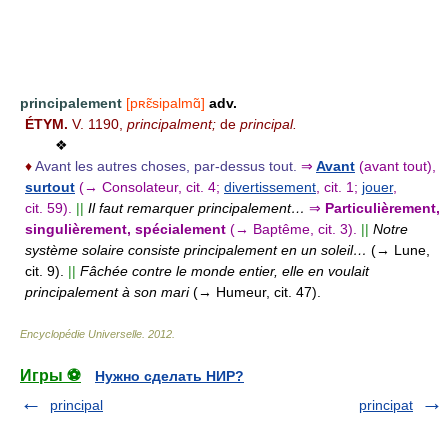
principalement
[pʀɛ̃sipalmɑ̃]
adv.
ÉTYM.
V. 1190,
principalment;
de
principal.
❖
♦
Avant les autres choses, par-dessus tout.
⇒
Avant
(avant tout),
surtout
(→ Consolateur, cit. 4;
divertissement
, cit. 1;
jouer
,
cit. 59).
||
Il faut remarquer principalement…
⇒
Particulièrement,
singulièrement, spécialement
(→ Baptême, cit. 3).
||
Notre
système solaire consiste principalement en un soleil…
(→ Lune,
cit. 9).
||
Fâchée contre le monde entier, elle en voulait
principalement à son mari
(→ Humeur, cit. 47).
Encyclopédie Universelle
.
2012
.
Игры ⚽
Нужно сделать НИР?
principal
principat